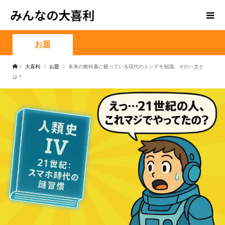
みんなの大喜利
お題
大喜利
お題
未来の教科書に載っている現代のトンデモ知識。その一文と
は？