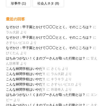
珍事件
(1)
社会人ネタ
(8)
最近の回答
なぞかけ：甲子園とかけて◯◯◯ととく。そのこころは？
に
ラル大尉
より
なぞかけ：甲子園とかけて◯◯◯ととく。そのこころは？
に
さすらいピエロ
より
なぞかけ：甲子園とかけて◯◯◯ととく。そのこころは？
に
びくたん
より
はちみつがない！くまのプーさんが取った行動とは？
に
甘え
ん坊将軍
より
こんな林間学校はいやだ！
に
さくら
より
こんな林間学校はいやだ！
に
ラル大尉
より
こんな林間学校はいやだ！
に
キラキラ
より
こんな林間学校はいやだ！
に
さすらいピエロ
より
こんな林間学校はいやだ！
に
吟遊奇人
より
はちみつがない！くまのプーさんが取った行動とは？
に
エン
ビー
より
はちみつがない！くまのプーさんが取った行動とは？
に
さす