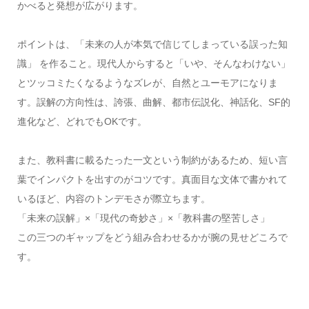
かべると発想が広がります。
ポイントは、「未来の人が本気で信じてしまっている誤った知
識」 を作ること。現代人からすると「いや、そんなわけない」
とツッコミたくなるようなズレが、自然とユーモアになりま
す。誤解の方向性は、誇張、曲解、都市伝説化、神話化、SF的
進化など、どれでもOKです。
また、教科書に載るたった一文という制約があるため、短い言
葉でインパクトを出すのがコツです。真面目な文体で書かれて
いるほど、内容のトンデモさが際立ちます。
「未来の誤解」×「現代の奇妙さ」×「教科書の堅苦しさ」
この三つのギャップをどう組み合わせるかが腕の見せどころで
す。