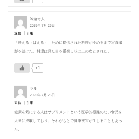
吟遊奇人
2025年 7月 26日
返信
引用
「映える（ばえる）」ために提供された料理が冷めるまで写真撮
影を続けた。料理は見た目を重視し味は二の次とされた。
+1
ラル
2025年 7月 26日
返信
引用
健康を気にする人はサプリメントという医学的根拠のない食品を
大量に摂取しており、それがもとで健康被害が生じることもあっ
た。