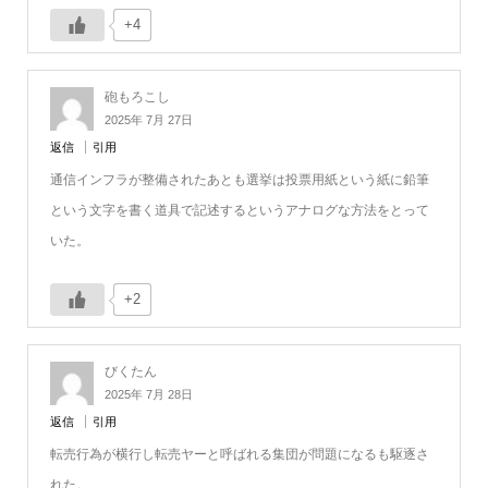
+4
砲もろこし
2025年 7月 27日
返信
引用
通信インフラが整備されたあとも選挙は投票用紙という紙に鉛筆
という文字を書く道具で記述するというアナログな方法をとって
いた。
+2
びくたん
2025年 7月 28日
返信
引用
転売行為が横行し転売ヤーと呼ばれる集団が問題になるも駆逐さ
れた。