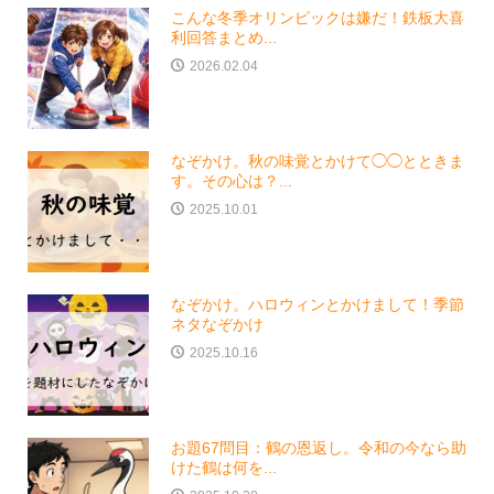
こんな冬季オリンピックは嫌だ！鉄板大喜
利回答まとめ...
2026.02.04
なぞかけ。秋の味覚とかけて◯◯とときま
す。その心は？...
2025.10.01
なぞかけ。ハロウィンとかけまして！季節
ネタなぞかけ
2025.10.16
お題67問目：鶴の恩返し。令和の今なら助
けた鶴は何を...