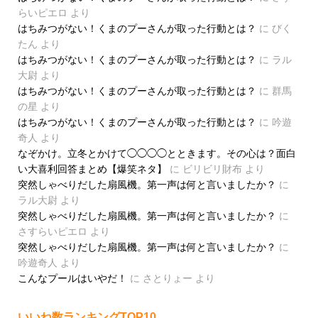
らいピエロ
より
はちみつがない！くまのプーさんが取った行動とは？
に
びく
たん
より
はちみつがない！くまのプーさんが取った行動とは？
に
ラル
大尉
より
はちみつがない！くまのプーさんが取った行動とは？
に
群馬
の星
より
はちみつがない！くまのプーさんが取った行動とは？
に
吟遊
奇人
より
なぞかけ。立冬とかけて◯◯◯◯とときます。その心は？面白
い大喜利回答まとめ【爆笑ネタ】
に
ビリビリ財布
より
突然しゃべりだした扇風機。第一声は何と言いましたか？
に
ラル大尉
より
突然しゃべりだした扇風機。第一声は何と言いましたか？
に
さすらいピエロ
より
突然しゃべりだした扇風機。第一声は何と言いましたか？
に
吟遊奇人
より
こんなプールはいやだ！
に
さとりょー
より
いいね数ランキングTOP10