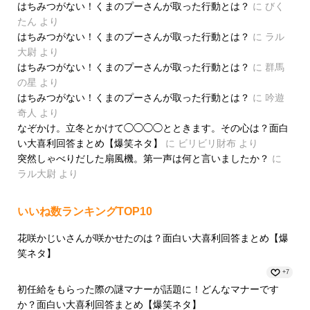
はちみつがない！くまのプーさんが取った行動とは？
に
びく
たん
より
はちみつがない！くまのプーさんが取った行動とは？
に
ラル
大尉
より
はちみつがない！くまのプーさんが取った行動とは？
に
群馬
の星
より
はちみつがない！くまのプーさんが取った行動とは？
に
吟遊
奇人
より
なぞかけ。立冬とかけて◯◯◯◯とときます。その心は？面白
い大喜利回答まとめ【爆笑ネタ】
に
ビリビリ財布
より
突然しゃべりだした扇風機。第一声は何と言いましたか？
に
ラル大尉
より
いいね数ランキングTOP10
花咲かじいさんが咲かせたのは？面白い大喜利回答まとめ【爆
笑ネタ】
+7
初任給をもらった際の謎マナーが話題に！どんなマナーです
か？面白い大喜利回答まとめ【爆笑ネタ】