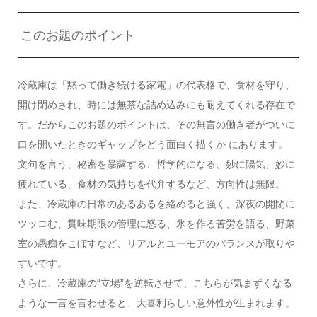
このお題のポイント
冷蔵庫は「黙って働き続ける家電」の代表格で、食材を守り、
開け閉めされ、時には無茶な詰め込みにも耐えてくれる存在で
す。だからこのお題のポイントは、その無言の働き者がついに
口を開いたときのギャップをどう面白く描くか にあります。
文句を言う、秘密を暴露する、哲学的になる、妙に陽気、妙に
疲れている、食材の気持ちを代弁するなど、方向性は無限。
また、冷蔵庫の日常のあるあるを絡めると強く、深夜の開閉に
ツッコむ、賞味期限の管理に怒る、氷を作る苦労を語る、野菜
室の愚痴をこぼすなど、リアルとユーモアのバランスが取りや
すいです。
さらに、冷蔵庫の“立場”を逆転させて、こちらが気まずくなる
ような一言を言わせると、大喜利らしい意外性が生まれます。