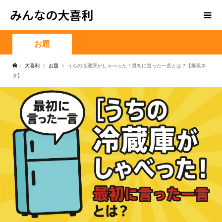
みんなの大喜利
お題
大喜利
お題
うちの冷蔵庫がしゃべった！最初に言った一言とは？【爆笑ネ
タ】