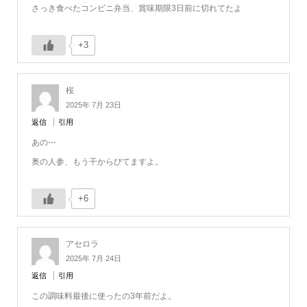
さっき食べたコンビニ弁当、賞味期限3日前に切れてたよ
+3
桜
2025年 7月 23日
返信
引用
あの⋯
奥の人参、もう干からびてますよ。
+6
アセロラ
2025年 7月 24日
返信
引用
この調味料最後に使ったの3年前だよ。