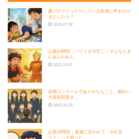
夏バテでぐったりしている友達に声をかけ
るとしたら？
2026.07.28
お題54問目：バイトが大忙し！そんなとき
にあらわれた...
2025.10.07
合唱コンクールでありがちなこと。面白い
大喜利回答ま...
2025.10.29
お題30問目：友達に言われて「それ言
う？」って思った...