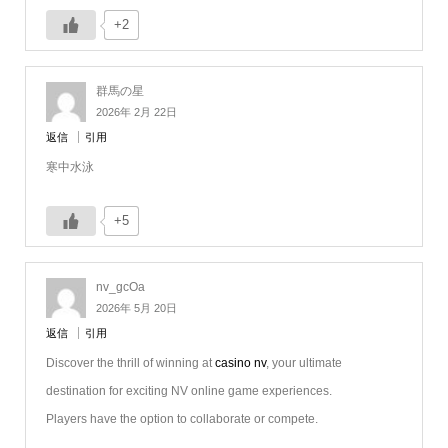
+2
群馬の星
2026年 2月 22日
返信
引用
寒中水泳
+5
nv_gcOa
2026年 5月 20日
返信
引用
Discover the thrill of winning at
casino nv
, your ultimate
destination for exciting NV online game experiences.
Players have the option to collaborate or compete.