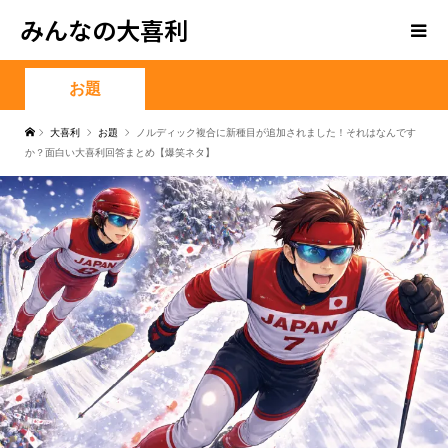
みんなの大喜利
お題
大喜利
お題
ノルディック複合に新種目が追加されました！それはなんです
か？面白い大喜利回答まとめ【爆笑ネタ】