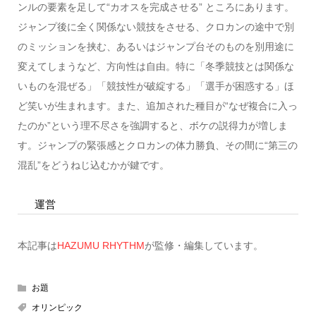
ンルの要素を足して“カオスを完成させる” ところにあります。
ジャンプ後に全く関係ない競技をさせる、クロカンの途中で別
のミッションを挟む、あるいはジャンプ台そのものを別用途に
変えてしまうなど、方向性は自由。特に「冬季競技とは関係な
いものを混ぜる」「競技性が破綻する」「選手が困惑する」ほ
ど笑いが生まれます。また、追加された種目が“なぜ複合に入っ
たのか”という理不尽さを強調すると、ボケの説得力が増しま
す。ジャンプの緊張感とクロカンの体力勝負、その間に“第三の
混乱”をどうねじ込むかが鍵です。
運営
本記事は
HAZUMU RHYTHM
が監修・編集しています。
お題
オリンピック