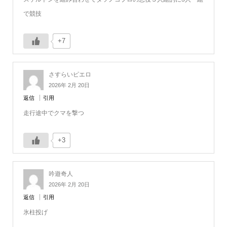
で競技
+7
さすらいピエロ
2026年 2月 20日
返信
引用
走行途中でクマを撃つ
+3
吟遊奇人
2026年 2月 20日
返信
引用
氷柱投げ