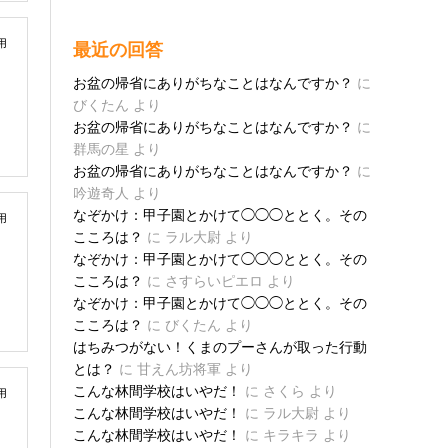
用
最近の回答
お盆の帰省にありがちなことはなんですか？
に
びくたん
より
お盆の帰省にありがちなことはなんですか？
に
群馬の星
より
お盆の帰省にありがちなことはなんですか？
に
吟遊奇人
より
なぞかけ：甲子園とかけて◯◯◯ととく。その
用
こころは？
に
ラル大尉
より
なぞかけ：甲子園とかけて◯◯◯ととく。その
こころは？
に
さすらいピエロ
より
なぞかけ：甲子園とかけて◯◯◯ととく。その
こころは？
に
びくたん
より
はちみつがない！くまのプーさんが取った行動
とは？
に
甘えん坊将軍
より
こんな林間学校はいやだ！
に
さくら
より
用
こんな林間学校はいやだ！
に
ラル大尉
より
こんな林間学校はいやだ！
に
キラキラ
より