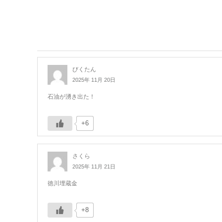
びくたん
2025年 11月 20日
石油が湧き出た！
+6
さくら
2025年 11月 21日
徳川埋蔵金
+8