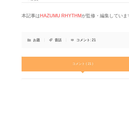
本記事は
HAZUMU RHYTHM
が監修・編集していま
お題
昔話
コメント:
21
コメント ( 21 )