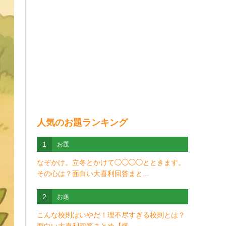
人気のお題ランキング
1
お題
なぞかけ。立冬とかけて◯◯◯◯とときます。
その心は？面白い大喜利回答まと...
2
お題
こんな校則はいやだ！理不尽すぎる校則とは？