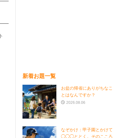
ト
新着お題一覧
お盆の帰省にありがちなこ
とはなんですか？
2026.08.06
なぞかけ：甲子園とかけて
◯◯◯ととく。そのこころ