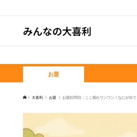
みんなの大喜利
お題
大喜利
お題
お題82問目：ここ掘れワンワン！なにが出て