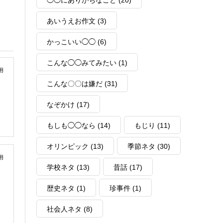
◯◯にありがちなこと
(20)
あいうえお作文
(3)
かっこいい◯◯
(6)
こんな◯◯みてみたい
(1)
用
こんな〇〇は嫌だ
(31)
なぞかけ
(17)
もしも◯◯なら
(14)
もじり
(11)
オリンピック
(13)
季節ネタ
(30)
用
学校ネタ
(13)
昔話
(17)
歴史ネタ
(1)
珍事件
(1)
社会人ネタ
(8)