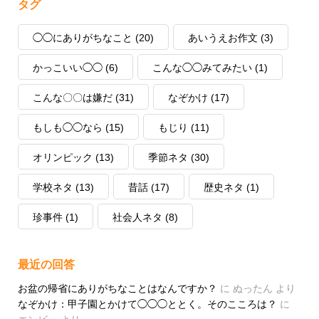
タグ
◯◯にありがちなこと
(20)
あいうえお作文
(3)
かっこいい◯◯
(6)
こんな◯◯みてみたい
(1)
こんな〇〇は嫌だ
(31)
なぞかけ
(17)
もしも◯◯なら
(15)
もじり
(11)
オリンピック
(13)
季節ネタ
(30)
学校ネタ
(13)
昔話
(17)
歴史ネタ
(1)
珍事件
(1)
社会人ネタ
(8)
最近の回答
お盆の帰省にありがちなことはなんですか？
に
ぬったん
より
なぞかけ：甲子園とかけて◯◯◯ととく。そのこころは？
に