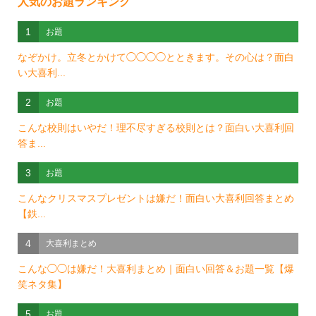
人気のお題ランキング
1
お題
なぞかけ。立冬とかけて◯◯◯◯とときます。その心は？面白
い大喜利...
2
お題
こんな校則はいやだ！理不尽すぎる校則とは？面白い大喜利回
答ま...
3
お題
こんなクリスマスプレゼントは嫌だ！面白い大喜利回答まとめ
【鉄...
4
大喜利まとめ
こんな◯◯は嫌だ！大喜利まとめ｜面白い回答＆お題一覧【爆
笑ネタ集】
5
お題