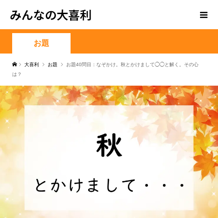
みんなの大喜利
お題
大喜利
お題
お題40問目：なぞかけ。秋とかけまして◯◯と解く。その心
は？