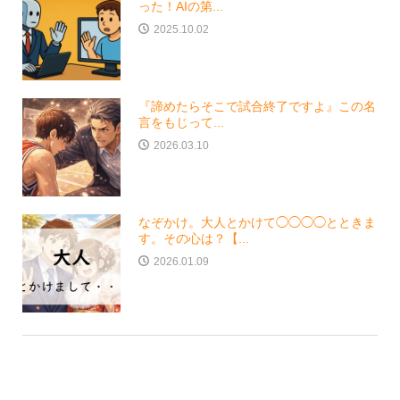
った！AIの第...
2025.10.02
『諦めたらそこで試合終了ですよ』この名
言をもじって...
2026.03.10
なぞかけ。大人とかけて◯◯◯◯とときま
す。その心は？【...
2026.01.09