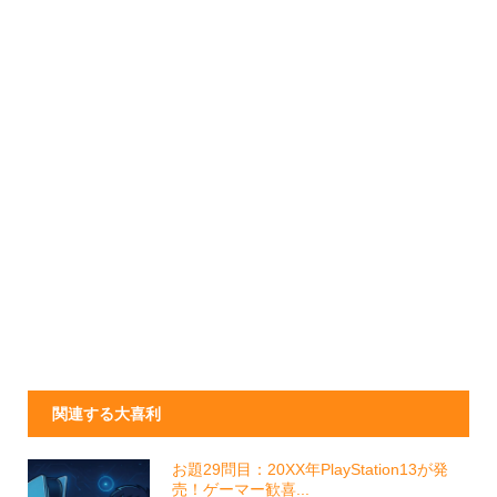
関連する大喜利
お題29問目：20XX年PlayStation13が発
売！ゲーマー歓喜...